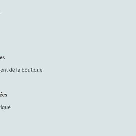
s
es
ent de la boutique
nées
tique